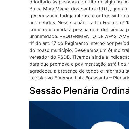
prioritário às pessoas com fibromialgia no mu
Bruna Mara Maciel dos Santos (PDT), que ao a
generalizada, fadiga intensa e outros sintom
acometidos. Nesse cenário, a Lei Federal nº
como equiparada à pessoa com deficiência par
unanimidade. REQUERIMENTO DE AFASTAMENT
“I” do art. 17 do Regimento Interno por perí
do nosso município. Desejamos um ótimo trab
vereador do PSDB. Tivemos ainda a Indicaçã
para que promova a pavimentação asfáltica n
agradeceu a presença de todos e informou qu
Legislativo Emerson Luiz Bocasanta – Plenár
Sessão Plenária Ordin