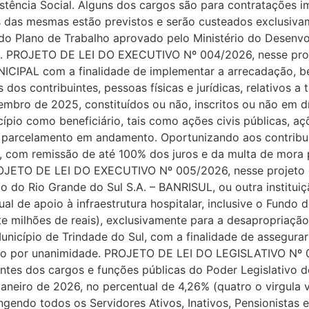
istência Social. Alguns dos cargos são para contratações 
s das mesmas estão previstos e serão custeados exclusiv
 do Plano de Trabalho aprovado pelo Ministério do Desenvol
PROJETO DE LEI DO EXECUTIVO Nº 004/2026, nesse projeto
ICIPAL com a finalidade de implementar a arrecadação, be
dos contribuintes, pessoas físicas e jurídicas, relativos a t
mbro de 2025, constituídos ou não, inscritos ou não em dívi
cípio como beneficiário, tais como ações civis públicas, a
m parcelamento em andamento. Oportunizando aos contribu
do, com remissão de até 100% dos juros e da multa de mora
OJETO DE LEI DO EXECUTIVO Nº 005/2026, nesse projeto o
 do Rio Grande do Sul S.A. – BANRISUL, ou outra instituiç
l de apoio à infraestrutura hospitalar, inclusive o Fundo
ete milhões de reais), exclusivamente para a desapropriaçã
unicípio de Trindade do Sul, com a finalidade de assegurar
do por unanimidade. PROJETO DE LEI DO LEGISLATIVO Nº 0
tes dos cargos e funções públicas do Poder Legislativo de
 janeiro de 2026, no percentual de 4,26% (quatro o virgula 
ndo todos os Servidores Ativos, Inativos, Pensionistas e 