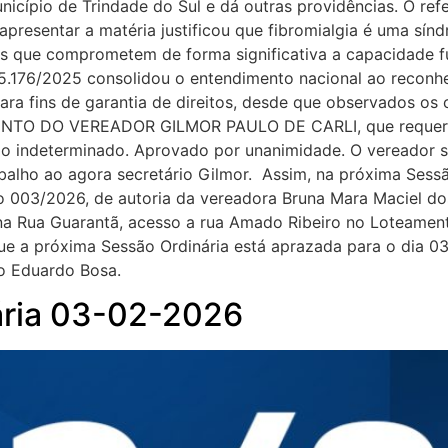
nicípio de Trindade do Sul e dá outras providências. O refe
presentar a matéria justificou que fibromialgia é uma sínd
as que comprometem de forma significativa a capacidade fu
 15.176/2025 consolidou o entendimento nacional ao reconh
a fins de garantia de direitos, desde que observados os c
O DO VEREADOR GILMOR PAULO DE CARLI, que requereu a
odo indeterminado. Aprovado por unanimidade. O vereador s
alho ao agora secretário Gilmor. Assim, na próxima Sess
o 003/2026, de autoria da vereadora Bruna Mara Maciel do
a Rua Guarantã, acesso a rua Amado Ribeiro no Loteamento 
e a próxima Sessão Ordinária está aprazada para o dia 03 
io Eduardo Bosa.
ária 03-02-2026