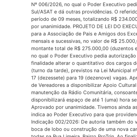
Nº 006/2026, no qual o Poder Executivo ped
Sul/ASAT e dá outras providências. O referid
período de 09 meses, totalizando R$ 234.000,
por unanimidade. PROJETO DE LEI DO EXECUT
para a Associação de Pais e Amigos dos Excep
mensais e sucessivas, no valor de R$ 25.000,
montante total de R$ 275.000,00 (duzentos 
no qual o Poder Executivo pedia autorização 
finalidade alterar o quantitativo dos cargos 
(turno da tarde), previstos na Lei Municipa
17 (dezessete) para 19 (dezenove) vagas. A
de Vereadores a disponibilizar Apoio Cultura
manutenção da Rádio Comunitária, consoante a
disponibilizará espaço de até 1 (uma) hora s
Aprovado por unanimidade. Tivemos ainda as 
indica ao Poder Executivo para que providenc
Indicação 002/2026: De autoria também do v
boca de lobo ou construção de uma nova cana
todas na Rua Limeira, Bairro ProTrin. Ao fin