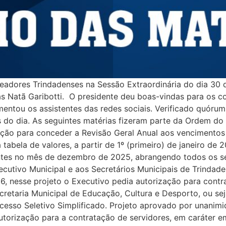
adores Trindadenses na Sessão Extraordinária do dia 30 d
as Natã Garibotti. O presidente deu boas-vindas para os c
mentou os assistentes das redes sociais. Verificado quóru
os do dia. As seguintes matérias fizeram parte da Ordem
ação para conceder a Revisão Geral Anual aos vencimento
 tabela de valores, a partir de 1º (primeiro) de janeiro de
entes no mês de dezembro de 2025, abrangendo todos os ser
ecutivo Municipal e aos Secretários Municipais de Trindad
esse projeto o Executivo pedia autorização para contrat
retaria Municipal de Educação, Cultura e Desporto, ou sej
ocesso Seletivo Simplificado. Projeto aprovado por unan
utorização para a contratação de servidores, em caráter e