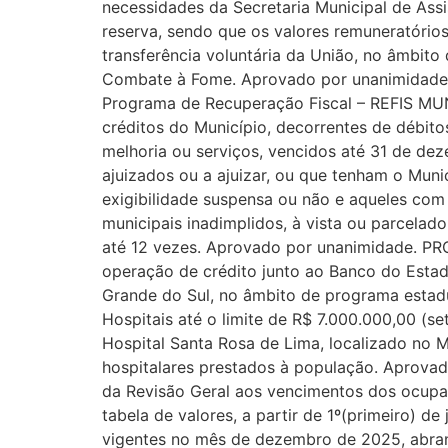
necessidades da Secretaria Municipal de Ass
reserva, sendo que os valores remuneratório
transferência voluntária da União, no âmbito
Combate à Fome. Aprovado por unanimidade. 
Programa de Recuperação Fiscal – REFIS MUN
créditos do Município, decorrentes de débitos 
melhoria ou serviços, vencidos até 31 de deze
ajuizados ou a ajuizar, ou que tenham o Muni
exigibilidade suspensa ou não e aqueles co
municipais inadimplidos, à vista ou parcela
até 12 vezes. Aprovado por unanimidade. PR
operação de crédito junto ao Banco do Estado
Grande do Sul, no âmbito de programa estadua
Hospitais até o limite de R$ 7.000.000,00 (s
Hospital Santa Rosa de Lima, localizado no M
hospitalares prestados à população. Aprova
da Revisão Geral aos vencimentos dos ocupan
tabela de valores, a partir de 1º(primeiro) de
vigentes no mês de dezembro de 2025, abrange