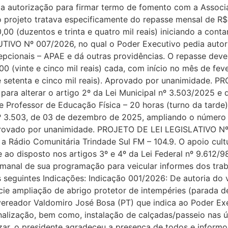
ia autorização para firmar termo de fomento com a Assoc
o projeto tratava especificamente do repasse mensal de R$ 2
00 (duzentos e trinta e quatro mil reais) iniciando a con
IVO Nº 007/2026, no qual o Poder Executivo pedia autori
cionais – APAE e dá outras providências. O repasse deverá
00 (vinte e cinco mil reais) cada, com início no mês de fe
e setenta e cinco mil reais). Aprovado por unanimidade.
para alterar o artigo 2º da Lei Municipal nº 3.503/2025 e 
de Professor de Educação Física – 20 horas (turno da tarde)
l nº 3.503, de 03 de dezembro de 2025, ampliando o número
provado por unanimidade. PROJETO DE LEI LEGISLATIVO Nº
l a Rádio Comunitária Trindade Sul FM – 104.9. O apoio cult
o disposto nos artigos 3º e 4º da Lei Federal nº 9.612/98
emanal de sua programação para veicular informes dos trab
seguintes Indicações: Indicação 001/2026: De autoria do
ie ampliação de abrigo protetor de intempéries (parada de 
ereador Valdomiro José Bosa (PT) que indica ao Poder Ex
lização, bem como, instalação de calçadas/passeio nas úl
alizar, o presidente agradeceu a presença de todos e infor