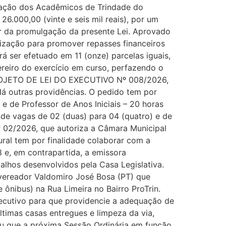
iação dos Acadêmicos de Trindade do
6.000,00 (vinte e seis mil reais), por um
tar da promulgação da presente Lei. Aprovado
zação para promover repasses financeiros
 ser efetuado em 11 (onze) parcelas iguais,
vereiro do exercício em curso, perfazendo o
 PROJETO DE LEI DO EXECUTIVO Nº 008/2026,
dá outras providências. O pedido tem por
 e de Professor de Anos Iniciais – 20 horas
 de vagas de 02 (duas) para 04 (quatro) e de
 02/2026, que autoriza a Câmara Municipal
ural tem por finalidade colaborar com a
 e, em contrapartida, a emissora
alhos desenvolvidos pela Casa Legislativa.
 vereador Valdomiro José Bosa (PT) que
ônibus) na Rua Limeira no Bairro ProTrin.
ecutivo para que providencie a adequação de
timas casas entregues e limpeza da via,
mou que a próxima Sessão Ordinária em função