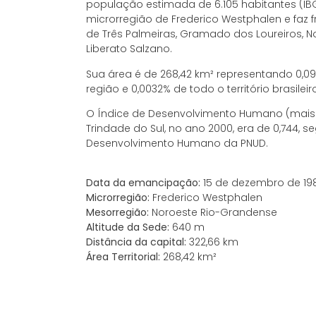
população estimada de 6.105 habitantes (IBG
microrregião de Frederico Westphalen e faz 
de Três Palmeiras, Gramado dos Loureiros, Non
Liberato Salzano.
Sua área é de 268,42 km² representando 0,0
região e 0,0032% de todo o território brasilei
O Índice de Desenvolvimento Humano (mais 
Trindade do Sul, no ano 2000, era de 0,744, 
Desenvolvimento Humano da PNUD.
Data da emancipação:
15 de dezembro de 19
Microrregião:
Frederico Westphalen
Mesorregião:
Noroeste Rio-Grandense
Altitude da Sede:
640 m
Distância da capital:
322,66 km
Área Territorial:
268,42 km²