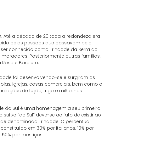
X. Até a década de 20 toda a redondeza era
hecido pelas pessoas que passavam pela
ser conhecido como Trindade da Serra do
moradores. Posteriormente outras famílias,
a Rosa e Barbiero.
dade foi desenvolvendo-se e surgiram as
olas, igrejas, casas comerciais, bem como o
antações de feijão, trigo e milho, nos
de do Sul é uma homenagem a seu primeiro
 sufixo “do Sul” deve-se ao fato de existir ao
dade denominada Trindade. O percentual
constituído em 30% por italianos, 10% por
e 50% por mestiços.