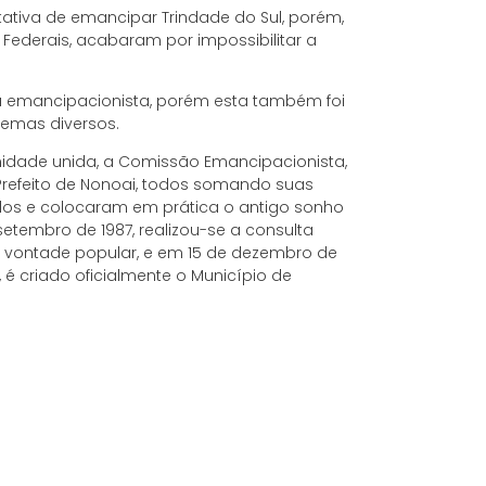
tativa de emancipar Trindade do Sul, porém,
Federais, acabaram por impossibilitar a
va emancipacionista, porém esta também foi
lemas diversos.
nidade unida, a Comissão Emancipacionista,
 Prefeito de Nonoai, todos somando suas
los e colocaram em prática o antigo sonho
etembro de 1987, realizou-se a consulta
a vontade popular, e em 15 de dezembro de
7, é criado oficialmente o Município de