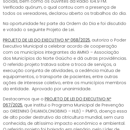
sociais, bem como os ouvintes da Rádio 104.9 FM.
Verificado quórum, o qual contou com a presença de
todos os vereadores, declarou aberto os trabalhos do dia.
Na oportunidade fez parte da Ordem do Dia e foi discutido
e votado o seguinte Projeto de Lei.
PROJETO DE LEI DO EXECUTIVO Nº 068/2025
, autoriza o Poder
Executivo Municipal a celebrar acordo de cooperação
com os municípios integrantes da AMNG – Associação
dos Municípios do Norte Gaúcho e dá outras providências.
O referido projeto tratava sobre a troca de serviços, a
execução conjunta de atividades, a cedência mútua de
equipamentos, o transporte de pacientes, entre outras
ações de interesse coletivo, entre os municípios membros
da entidade. Aprovado por unanimidade.
Destacamos que o
PROJETO DE LEI DO EXECUTIVO Nº
067/2025
, que institui o Programa Municipal de Prevenção
ao GREENING (HUANGLONGBING – HLB) – PMPG, doença essa
de alto poder destrutivo da citricultura mundial, sem cura
conhecida, de altíssimo impacto econômico e ambiental.
O referido projeto foi baixado em plenário, pelo Líder de