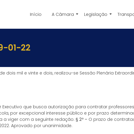
Início
A Câmara
Legislação
Transp
9-01-22
dois mil e vinte e dois, realizou-se Sessão Plenária Extraordi
 Executivo que busca autorização para contratar professores
escola, por excepcional interesse público e por prazo determi
sa a viger com a seguinte redação:
§ 2º –
O prazo de contrata
de 2022. Aprovado por unanimidade.