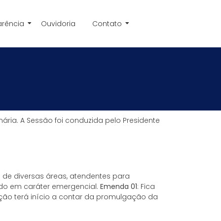
arência
Ouvidoria
Contato
nária. A Sessão foi conduzida pelo Presidente
 de diversas áreas, atendentes para
nado em caráter emergencial.
Emenda 01
: Fica
ção terá início a contar da promulgação da