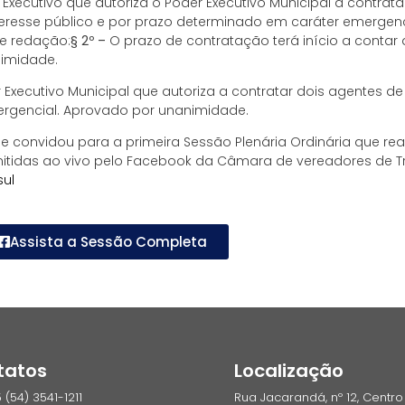
Executivo que autoriza o Poder Executivo Municipal a contrat
nteresse público e por prazo determinado em caráter emergenc
te redação:
§ 2º –
O prazo de contratação terá início a contar
nimidade.
Executivo Municipal que autoriza a contratar dois agentes d
ergencial. Aprovado por unanimidade.
convidou para a primeira Sessão Plenária Ordinária que realiz
tidas ao vivo pelo Facebook da Câmara de vereadores de T
ul
Assista a Sessão Completa
tatos
Localização
 (54) 3541-1211
Rua Jacarandá, nº 12, Centro