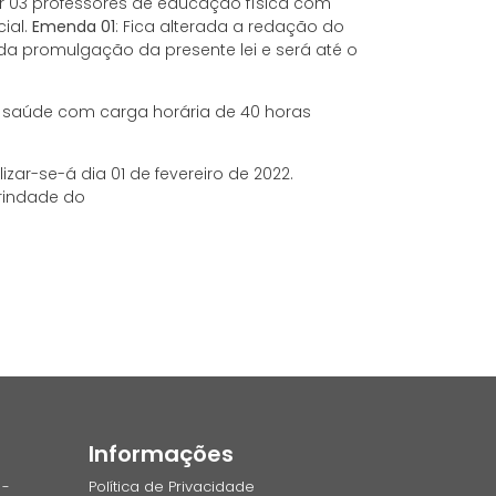
ar 03 professores de educação física com
ial.
Emenda 01
: Fica alterada a redação do
 da promulgação da presente lei e será até o
e saúde com carga horária de 40 horas
ar-se-á dia 01 de fevereiro de 2022.
rindade do
Informações
 -
Política de Privacidade