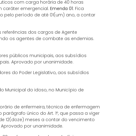
uticos com carga horária de 40 horas
m caráter emergencial.
Emenda 01
: Fica
o pelo período de até 01(um) ano, a contar
 as referências dos cargos de Agente
luindo os agentes de combate as endemias.
ores públicos municipais, aos subsídios
cipais. Aprovado por unanimidade.
ores do Poder Legislativo, aos subsídios
do Municipal do idoso, no Município de
porário de enfermeira, técnica de enfermagem
 parágrafo único do Art. 1º, que passa a viger
 de 12(doze) meses a contar do vencimento
l. Aprovado por unanimidade.