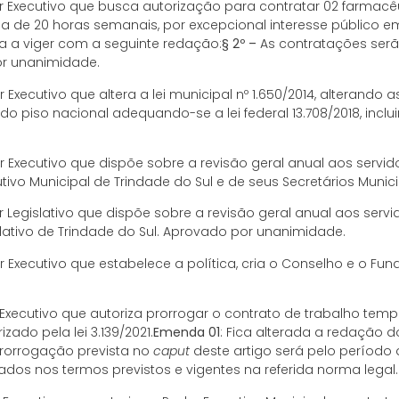
 Executivo que busca autorização para contratar 02 farmacê
a de 20 horas semanais, por excepcional interesse público e
sa a viger com a seguinte redação:
§ 2º –
As contratações serã
or unanimidade.
 Executivo que altera a lei municipal nº 1.650/2014, alterando
o piso nacional adequando-se a lei federal 13.708/2018, inc
 Executivo que dispõe sobre a revisão geral anual aos servid
tivo Municipal de Trindade do Sul e de seus Secretários Muni
 Legislativo que dispõe sobre a revisão geral anual aos servid
lativo de Trindade do Sul. Aprovado por unanimidade.
 Executivo que estabelece a política, cria o Conselho e o Fun
Executivo que autoriza prorrogar o contrato de trabalho tem
ado pela lei 3.139/2021.
Emenda 01
: Fica alterada a redação do
rorrogação prevista no
caput
deste artigo será pelo período
mados nos termos previstos e vigentes na referida norma lega