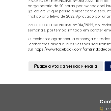
PROJETO DE LEI MUNICIPAL Nº 013/2022,
do Poder 
carga horaria de 20 horas, por excepcional i
§2º do Art. 2º, que passa a viger com a seguin
final do ano letivo de 2022. Aprovado por una
PROJETO DE LEI MUNICIPAL Nº 014/2022,
do Poder 
semanais, por tempo limitado em caráter em
O Presidente agradeceu a presença de todos e 
Lembramos ainda que as Sessões são transmi
Sul.
https://www.facebook.com/cmtrindadedos
Baixe a Ata da Sessão Plenária
Con
+55