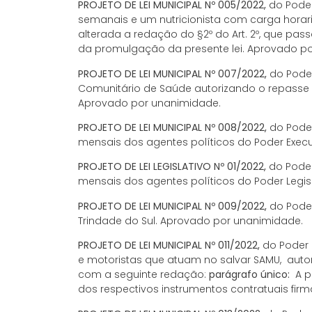
PROJETO DE LEI MUNICIPAL Nº 005/2022,
do Poder
semanais e um nutricionista com carga horari
alterada a redação do §2º do Art. 2º, que pas
da promulgação da presente lei. Aprovado p
PROJETO DE LEI MUNICIPAL Nº 007/2022,
do Poder
Comunitário de Saúde autorizando o repasse d
Aprovado por unanimidade.
PROJETO DE LEI MUNICIPAL Nº 008/2022,
do Poder
mensais dos agentes políticos do Poder Execu
PROJETO DE LEI LEGISLATIVO Nº 01/2022,
do Poder
mensais dos agentes políticos do Poder Legis
PROJETO DE LEI MUNICIPAL Nº 009/2022,
do Poder
Trindade do Sul. Aprovado por unanimidade.
PROJETO DE LEI MUNICIPAL Nº 011/2022,
do Poder 
e motoristas que atuam no salvar SAMU, autoriz
com a seguinte redação:
parágrafo único:
A p
dos respectivos instrumentos contratuais fir