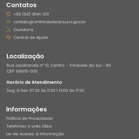
Contatos
+55 (54) 3541-1211
contato@cmtrindadedosul.rs.gov.br
Ouvidoria
Central de Ajuda
Localização
Rua Jacarandá, nº 12, Centro - Trindade do Sul - RS
CEP: 99615-000
Horário de Atendimento
Seg. à Sex. 07:30 às 11:30 | 13:00 às 17:00
Informações
Política de Privacidade
Telefones e Links Úteis
Lei de Acesso à Informação