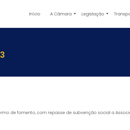
Início
A Câmara
Legislação
Transp
23
r termo de fomento, com repasse de subvenção social a Assoc