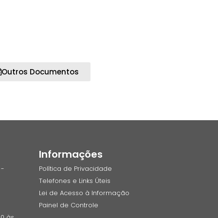
Outros Documentos
Informações
 -
Política de Privacidade
Telefones e Links Úteis
Lei de Acesso à Informação
Painel de Controle
00 às