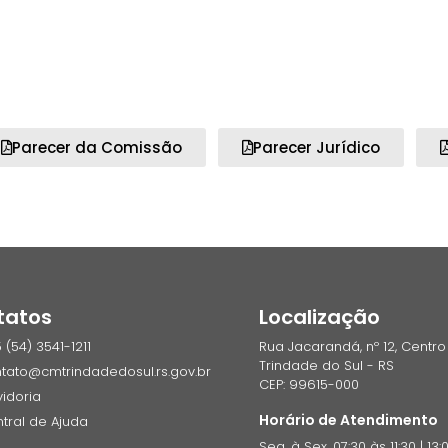
Parecer da Comissão
Parecer Jurídico
tatos
Localização
 (54) 3541-1211
Rua Jacarandá, nº 12, Centro
Trindade do Sul - RS
tato@cmtrindadedosul.rs.gov.br
CEP: 99615-000
idoria
Horário de Atendimento
tral de Ajuda
Seg. à Sex. 07:30 às 11:30 | 13: