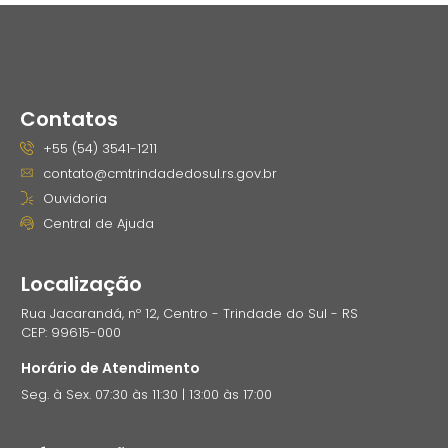
Contatos
+55 (54) 3541-1211
contato@cmtrindadedosul.rs.gov.br
Ouvidoria
Central de Ajuda
Localização
Rua Jacarandá, nº 12, Centro - Trindade do Sul - RS
CEP: 99615-000
Horário de Atendimento
Seg. à Sex. 07:30 às 11:30 | 13:00 às 17:00