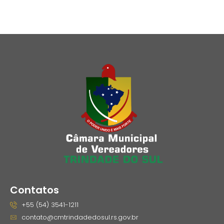
Contatos
+55 (54) 3541-1211
contato@cmtrindadedosul.rs.gov.br