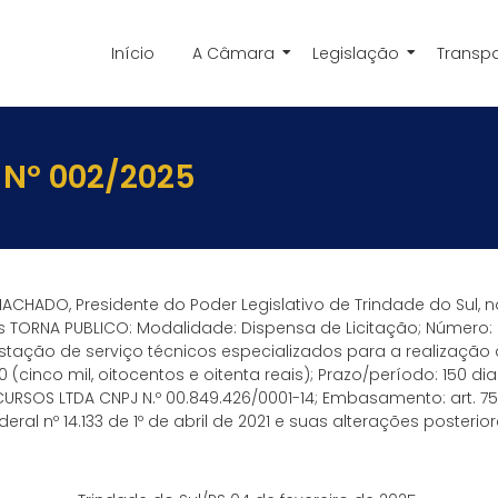
Início
A Câmara
Legislação
Transp
 Nº 002/2025
MACHADO, Presidente do Poder Legislativo de Trindade do Sul, 
is TORNA PUBLICO: Modalidade: Dispensa de Licitação; Número: 
tação de serviço técnicos especializados para a realização
00 (cinco mil, oitocentos e oitenta reais); Prazo/período: 150 di
RSOS LTDA CNPJ N.º 00.849.426/0001-14; Embasamento: art. 75, in
deral nº 14.133 de 1º de abril de 2021 e suas alterações posterior