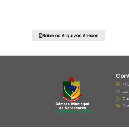
Baixe os Arquivos Anexos
Con
+55
con
Ouv
Cen