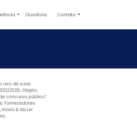
arência
Ouvidoria
Contato
no uso de suas
002/2025; Objeto:
 de concurso público”
as; Fornecedores:
ciso II, da Lei
es;