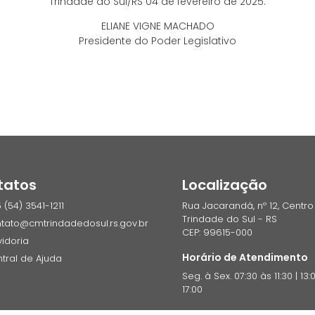
Trindade do Sul/RS 04 de fevereiro de 2025.
ELIANE VIGNE MACHADO
Presidente do Poder Legislativo
tatos
Localização
 (54) 3541-1211
Rua Jacarandá, nº 12, Centro
Trindade do Sul - RS
tato@cmtrindadedosul.rs.gov.br
CEP: 99615-000
idoria
Horário de Atendimento
tral de Ajuda
Seg. à Sex. 07:30 às 11:30 | 13:
17:00