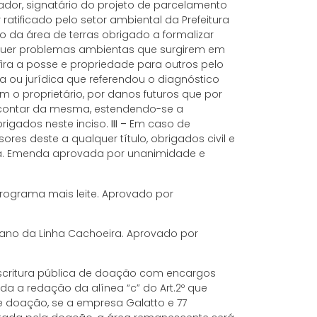
teador, signatário do projeto de parcelamento
atificado pelo setor ambiental da Prefeitura
io da área de terras obrigado a formalizar
squer problemas ambientas que surgirem em
fira a posse e propriedade para outros pelo
ca ou jurídica que referendou o diagnóstico
m o proprietário, por danos futuros que por
a contar da mesma, estendendo-se a
brigados neste inciso.
III –
Em caso de
es deste a qualquer título, obrigados civil e
da. Emenda aprovada por unanimidade e
programa mais leite. Aprovado por
iano da Linha Cachoeira. Aprovado por
escritura pública de doação com encargos
rada a redação da alínea “c” do Art.2º que
e doação, se a empresa Galatto e 77