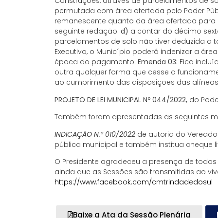
Construções, através de parcelamentos de sol
permutada com área ofertada pelo Poder Públ
remanescente quanto da área ofertada para 
seguinte redação:
d)
a contar do décimo sext
parcelamentos de solo não tiver deduzida a t
Executivo, o Município poderá indenizar a á
época do pagamento.
Emenda 03
: Fica incl
outra qualquer forma que cesse o funcioname
ao cumprimento das disposições das alíneas “
PROJETO DE LEI MUNICIPAL Nº 044/2022,
do Poder
Também foram apresentadas as seguintes ma
INDICAÇÃO N.º 010/2022
de autoria do Vereador
pública municipal e também institua cheque li
O Presidente agradeceu a presença de todos 
ainda que as Sessões são transmitidas ao vi
https://www.facebook.com/cmtrindadedosul
Baixe a Ata da Sessão Plenária