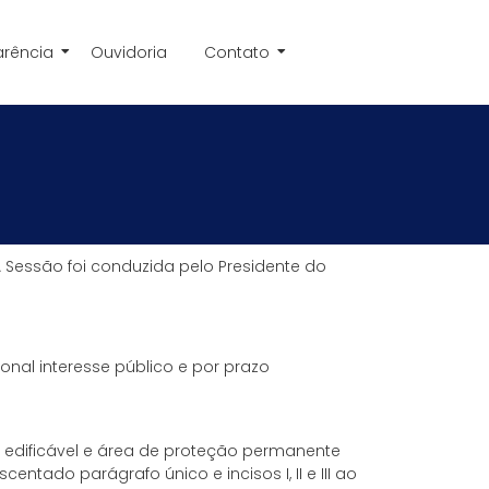
arência
Ouvidoria
Contato
 A Sessão foi conduzida pelo Presidente do
onal interesse público e por prazo
 edificável e área de proteção permanente
scentado parágrafo único e incisos I, II e III ao