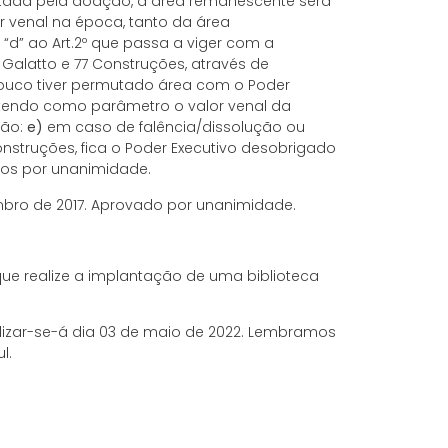
antada pela doação, a área remanescente será
 venal na época, tanto da área
a “d” ao Art.2º que passa a viger com a
Galatto e 77 Construções, através de
 pouco tiver permutado área com o Poder
 tendo como parâmetro o valor venal da
ção:
e)
em caso de falência/dissolução ou
struções, fica o Poder Executivo desobrigado
ados por unanimidade.
embro de 2017. Aprovado por unanimidade.
que realize a implantação de uma biblioteca
lizar-se-á dia 03 de maio de 2022. Lembramos
l.