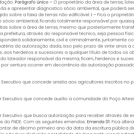
edação:
Parágrafo único –
O proprietário da área de terras, lo
a e apresentar diagnostico sócio ambiental, que poderá ser r
ido sobre a faixa de terras não edificável.
I –
Fica o proprietár
o sócio ambiental, ficando totalmente responsável por quai
eitas sobre a área de terras, mesmo que posteriormente trans
a prefeitura, através do responsável técnico, seja pessoa físi
sponderá solidariamente, civil e criminalmente, juntamente co
téria da autorização dada, isso pelo prazo de vinte anos 
, aos herdeiros e sucessores a qualquer título de todos os o
o loteador responsável da mesma, ficam, herdeiros e sucessor
m por ventura ocorrer em decorrência da autorização passa
Executivo que concede anistia aos agricultores inscritos no 
 Executivo que concede auxílio a comunidade do Poço Artes
 Executivo que busca autorização para receber através de 
alas do FNDE. Com as seguintes emendas:
Emenda 01
: Fica alte
ontar de décimo primeiro ano da data da escritura pública d