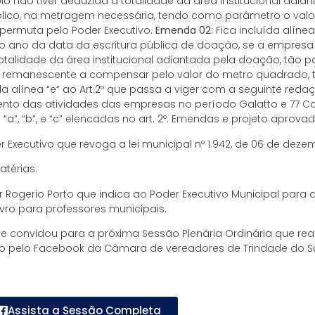
o não tiver deduzida a totalidade da área institucional adi
ico, na metragem necessária, tendo como parâmetro o valor
permuta pelo Poder Executivo.
Emenda 02
: Fica incluída alíne
o ano da data da escritura pública de doação, se a empresa 
otalidade da área institucional adiantada pela doação, tão
rea remanescente a compensar pelo valor do metro quadrado,
uída alínea “e” ao Art.2º que passa a viger com a seguinte reda
nto das atividades das empresas no período Galatto e 77 Con
a”, “b”, e “c” elencadas no art. 2º. Emendas e projeto aprov
 Executivo que revoga a lei municipal nº 1.942, de 06 de dez
térias:
 Rogerio Porto que indica ao Poder Executivo Municipal para 
vro para professores municipais.
e convidou para a próxima Sessão Plenária Ordinária que rea
vo pelo Facebook da Câmara de vereadores de Trindade do Su
Assista a Sessão Completa